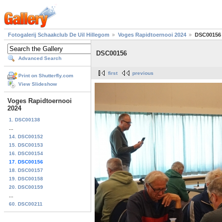
Fotogalerij Schaakclub De Uil Hillegom
Voges Rapidtoernooi 2024
DSC00156
DSC00156
Advanced Search
first
previous
Print on Shutterfly.com
View Slideshow
Voges Rapidtoernooi
2024
1. DSC00138
...
14. DSC00152
15. DSC00153
16. DSC00154
17. DSC00156
18. DSC00157
19. DSC00158
20. DSC00159
...
60. DSC00211