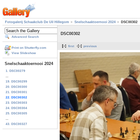
Fotogalerij Schaakclub De Uil Hillegom
Snelschaaktoernooi 2024
DSC00302
DSC00302
Advanced Search
first
previous
Print on Shutterfly.com
View Slideshow
Snelschaaktoernooi 2024
1. DSC00279
...
19. DSC00299
20. DSC00300
21. DSC00301
22. DSC00302
23. DSC00303
24. DSC00304
25. DSC00305
...
43. DSC00327