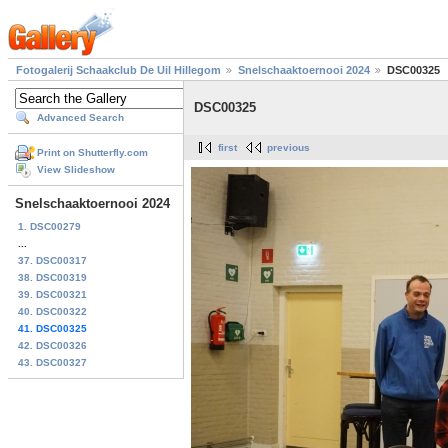
Fotogalerij Schaakclub De Uil Hillegom
Snelschaaktoernooi 2024
DSC00325
DSC00325
Advanced Search
first
previous
Print on Shutterfly.com
View Slideshow
Snelschaaktoernooi 2024
1. DSC00279
...
37. DSC00317
38. DSC00319
39. DSC00321
40. DSC00322
41. DSC00325
42. DSC00326
43. DSC00327