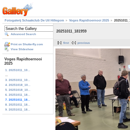
Fotogalerij Schaakclub De Uil Hillegom
Voges Rapidtoernooi 2025
20251011_
20251011_181959
Advanced Search
first
previous
Print on Shutterfly.com
View Slideshow
Voges Rapidtoernooi
2025
1. 20251011_10...
...
3. 20251011_10...
4. 20251018_10...
5. 20251018_10...
6. 20251011_18...
7. 20251011_18...
8. 20251011_18...
9. 20251011_18...