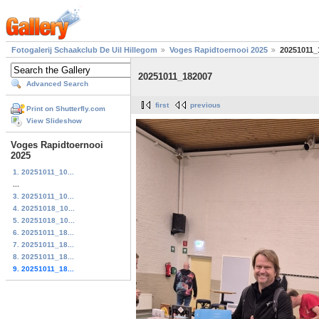
Fotogalerij Schaakclub De Uil Hillegom
Voges Rapidtoernooi 2025
20251011_
20251011_182007
Advanced Search
first
previous
Print on Shutterfly.com
View Slideshow
Voges Rapidtoernooi
2025
1. 20251011_10...
...
3. 20251011_10...
4. 20251018_10...
5. 20251018_10...
6. 20251011_18...
7. 20251011_18...
8. 20251011_18...
9. 20251011_18...