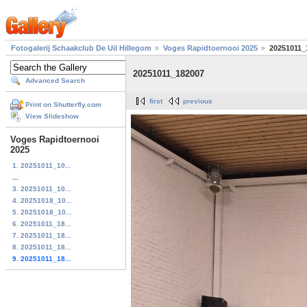
Fotogalerij Schaakclub De Uil Hillegom
Voges Rapidtoernooi 2025
20251011_
20251011_182007
Advanced Search
first
previous
Print on Shutterfly.com
View Slideshow
Voges Rapidtoernooi
2025
1. 20251011_10...
...
3. 20251011_10...
4. 20251018_10...
5. 20251018_10...
6. 20251011_18...
7. 20251011_18...
8. 20251011_18...
9. 20251011_18...