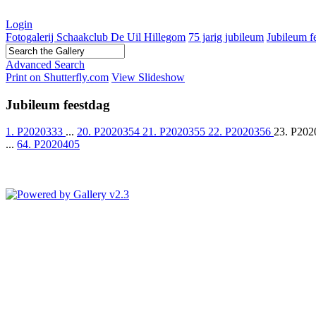
Login
Fotogalerij Schaakclub De Uil Hillegom
75 jarig jubileum
Jubileum f
Advanced Search
Print on Shutterfly.com
View Slideshow
Jubileum feestdag
1. P2020333
...
20. P2020354
21. P2020355
22. P2020356
23. P20
...
64. P2020405