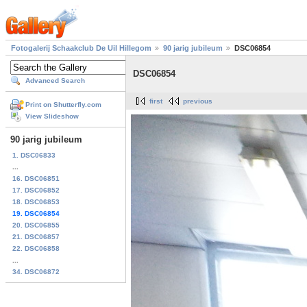
Fotogalerij Schaakclub De Uil Hillegom
90 jarig jubileum
DSC06854
DSC06854
Advanced Search
first
previous
Print on Shutterfly.com
View Slideshow
90 jarig jubileum
1. DSC06833
...
16. DSC06851
17. DSC06852
18. DSC06853
19. DSC06854
20. DSC06855
21. DSC06857
22. DSC06858
...
34. DSC06872