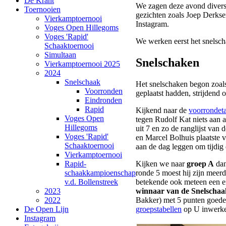
De Krant
We zagen deze avond divers
Toernooien
gezichten zoals Joep Derks
Vierkamptoernooi
Instagram.
Voges Open Hillegoms
Voges 'Rapid'
We werken eerst het snelsch
Schaaktoernooi
Simultaan
Snelschaken
Vierkamptoernooi 2025
2024
Snelschaak
Het snelschaken begon zoals 
Voorronden
geplaatst hadden, strijdend
Eindronden
Rapid
Kijkend naar de
voorrondet
Voges Open
tegen Rudolf Kat niets aan 
Hillegoms
uit 7 en zo de ranglijst va
Voges 'Rapid'
en Marcel Bolhuis plaatste v
Schaaktoernooi
aan de dag leggen om tijdig 
Vierkamptoernooi
Rapid-
Kijken we naar
groep A
dan
schaakkampioenschap
ronde 5 moest hij zijn meer
v.d. Bollenstreek
betekende ook meteen een ei
2023
winnaar van de Snelschaakt
2022
Bakker) met 5 punten goede
De Open Lijn
groepstabellen
op U inwerke
Instagram