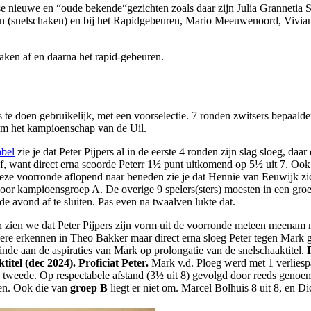
e nieuwe en “oude bekende“gezichten zoals daar zijn Julia Grannetia
en (snelschaken) en bij het Rapidgebeuren, Mario Meeuwenoord, Vivian
aken af en daarna het rapid-gebeuren.
te doen gebruikelijk, met een voorselectie. 7 ronden zwitsers bepaalden
 om het kampioenschap van de Uil.
abel
zie je dat Peter Pijpers al in de eerste 4 ronden zijn slag sloeg, daar
af, want direct erna scoorde Peterr 1½ punt uitkomend op 5½ uit 7. O
n deze voorronde aflopend naar beneden zie je dat Hennie van Eeuwijk z
oor kampioensgroep A. De overige 9 spelers(sters) moesten in een groep
de avond af te sluiten. Pas even na twaalven lukte dat.
 zien we dat Peter Pijpers zijn vorm uit de voorronde meteen meenam n
dere erkennen in Theo Bakker maar direct erna sloeg Peter tegen Mark g
nde aan de aspiraties van Mark op prolongatie van de snelschaaktitel.
itel (dec 2024). Proficiat Peter.
Mark v.d. Ploeg werd met 1 verliespa
 tweede. Op respectabele afstand (3½ uit 8) gevolgd door reeds genoe
n. Ook die van
groep B
liegt er niet om. Marcel Bolhuis 8 uit 8, en Di