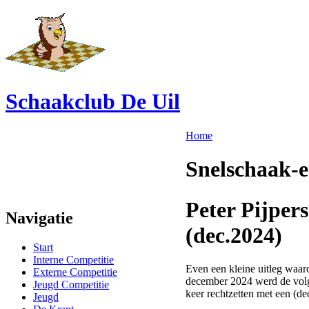
Schaakclub De Uil
Home
Snelschaak-e
Peter Pijpe
Navigatie
(dec.2024)
Start
Interne Competitie
Even een kleine uitleg waar
Externe Competitie
december 2024 werd de volge
Jeugd Competitie
keer rechtzetten met een (d
Jeugd