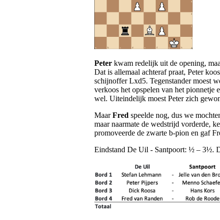
Peter
kwam redelijk uit de opening, maa
Dat is allemaal achteraf praat, Peter k
schijnoffer Lxd5. Tegenstander moest wel
verkoos het opspelen van het pionnetje 
wel. Uiteindelijk moest Peter zich gewo
Maar
Fred
speelde nog, dus we mochten 
maar naarmate de wedstrijd vorderde, kee
promoveerde de zwarte b-pion en gaf Fr
Eindstand De Uil - Santpoort: ½ – 3½. De