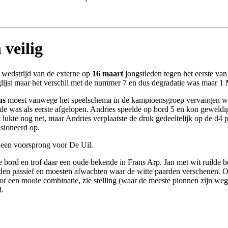
 veilig
 wedstrijd van de externe op
16 maart
jongstleden tegen het eerste va
lijst maar het verschil met de nummer 7 en dus degradatie was maar 1 M
us
moest vanwege het speelschema in de kampioensgroep vervangen 
de was als eerste afgelopen. Andries speelde op bord 5 en kon geweldig
t lukte nog net, maar Andries verplaatste de druk gedeeltelijk op de d4 
usioneerd op.
 een voorsprong voor De Uil.
 bord en trof daar een oude bekende in Frans Arp. Jan met wit ruilde b
nden passief en moesten afwachten waar de witte paarden verschenen. 
 door een mooie combinatie, zie stelling (waar de meeste pionnen zijn w
d.