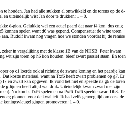
on te houden. Jan had alle stukken al ontwikkeld en de torens op de d-
 en uiteindelijk wist Jan door te drukken: 1 – 0.
kke d-pion. Gelukkig wel een actief paard dat naar f4 kon, dus enig
Txe5 kunnen spelen want d6 was gepend. Compensatie: de witte toren
mise aan, Rudolf kwam nog vragen hoe we stonden voordat hij de remise
rie, zeker in vergelijking met de klasse 1B van de NHSB. Peter kwam
ng wit zijn toren op h6 kon houden, bleef zwart passief staan. En toen
loper op c1 loerde ook al richting de zwarte koning en het paardje kan
). Dat kostte materiaal, want na Txf6 heeft zwart problemen op g7. Er
p f7 en zwart kan opgeven. Ik vond het niet en speelde na g6 de toren
de g-lijn en heeft altijd wat druk. Uiteindelijk kwam zwart met zijn
isgreep). Nu kon ik Txf6 spelen en na Pxf6 Txf6 speelde zwart Db8. Te
eg pionnen voor de kwaliteit. Ik had zelfs genoeg tijd om eerst de
 de koningsvleugel gingen promoveren: 1 – 0.