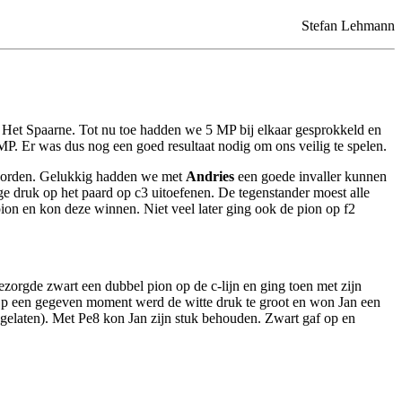
Stefan Lehmann
n Het Spaarne. Tot nu toe hadden we 5 MP bij elkaar gesprokkeld en
P. Er was dus nog een goed resultaat nodig om ons veilig te spelen.
worden. Gelukkig hadden we met
Andries
een goede invaller kunnen
e druk op het paard op c3 uitoefenen. De tegenstander moest alle
pion en kon deze winnen. Niet veel later ging ook de pion op f2
ezorgde zwart een dubbel pion op de c-lijn en ging toen met zijn
Op een gegeven moment werd de witte druk te groot en won Jan een
eggelaten). Met Pe8 kon Jan zijn stuk behouden. Zwart gaf op en