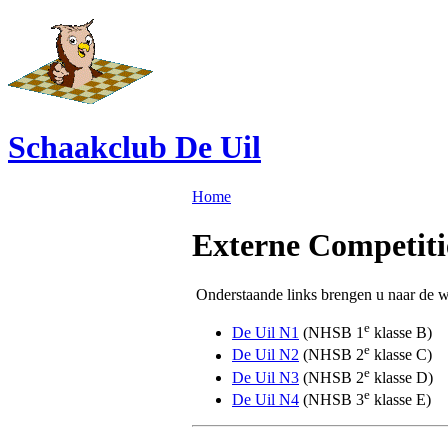
Schaakclub De Uil
Home
Externe Competiti
Onderstaande links brengen u naar de w
e
De Uil N1
(NHSB 1
klasse B)
e
De Uil N2
(NHSB 2
klasse C)
e
De Uil N3
(NHSB 2
klasse D)
e
De Uil N4
(NHSB 3
klasse E)