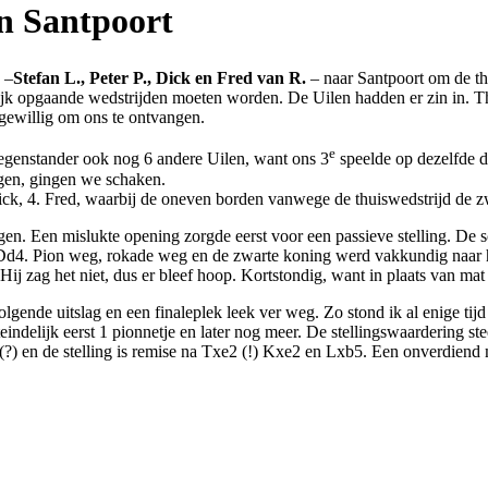
in Santpoort
 –
Stefan L., Peter P., Dick en Fred van R.
– naar Santpoort om de thu
ijk opgaande wedstrijden moeten worden. De Uilen hadden er zin in. T
gewillig om ons te ontvangen.
e
tegenstander ook nog 6 andere Uilen, want ons 3
speelde op dezelfde d
ngen, gingen we schaken.
 Dick, 4. Fred, waarbij de oneven borden vanwege de thuiswedstrijd de 
en. Een mislukte opening zorgde eerst voor een passieve stelling. De s
Dd4. Pion weg, rokade weg en de zwarte koning werd vakkundig naar h
ij zag het niet, dus er bleef hoop. Kortstondig, want in plaats van mat 
lgende uitslag en een finaleplek leek ver weg. Zo stond ik al enige tij
eindelijk eerst 1 pionnetje en later nog meer. De stellingswaardering st
 (?) en de stelling is remise na Txe2 (!) Kxe2 en Lxb5. Een onverdiend