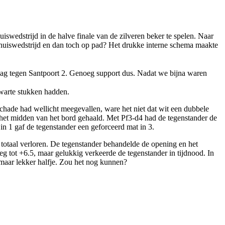
iswedstrijd in de halve finale van de zilveren beker te spelen. Naar
huiswedstrijd en dan toch op pad? Het drukke interne schema maakte
ag tegen Santpoort 2. Genoeg support dus. Nadat we bijna waren
zwarte stukken hadden.
chade had wellicht meegevallen, ware het niet dat wit een dubbele
et midden van het bord gehaald. Met Pf3-d4 had de tegenstander de
in 1 gaf de tegenstander een geforceerd mat in 3.
d totaal verloren. De tegenstander behandelde de opening en het
eeg tot +6.5, maar gelukkig verkeerde de tegenstander in tijdnood. In
 maar lekker halfje. Zou het nog kunnen?