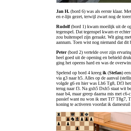
Jan H.
(bord 6) was als eerste klaar. Me
en e-lijn gezet, terwijl zwart nog de tor
Rudolf
(bord 1) kwam moeilijk uit de op
tegenspel. Dat tegenspel kwam er echter
zou buitenspel zijn geraakt. Wit ging me
aannam. Toen wist nog niemand dat dit h
Peter
(bord 2) vertelde over zijn ervari
heel goed uit de opening en behield druk
ging het opeens hard en was de overwinni
Spelend op bord 4 kreeg
ik
(
Stefan
) een
via g3 naar h5. Alles op de aanval (stel
volgde g6 en hier was Lh6 Tg8, Df3 het 
terug naar f3. Na gxh5 Dxh5 staat wit bet
naar b4, maar greep daarna mis met c6-c
passief want nu won ik met Tf7 T8g7, T
koning te activeren voordat ik damesru