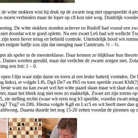
t de witte stukken wist hij druk op de zwarte nog niet opgespeelde d-pi
ens moest verbinden maar de loper op c8 kon niet weg. Duidelijk voordeel
ening. De witte stukken stonden actiever en Rudolf had vooral een zwa
 niet doordat wit te goed oplette. Na een zwart Le6 had wit wellicht 
t zijn toren liever terug en behield controle. Uiteindelijk bood wit re
et enigste halfje zou zijn dat meeging naar Castricum. ½ – ½.
ngen als speler in de meesterklasse. Daar kennen ze blijkbaar hun theo
. Dames werden geruild, maar dat verlichte de zwarte zorgen niet. Zola
ng een feit: 1 – 0.
 open f-lijn waar mijn dame en toren al een leuke batterij vormden. De 
ling links), er volgde Lf6, Dg4 De7 en Ph5 en toen speelde zwart Kh8(?
beste want nu kan zwart wel het witte paard slaan maar wit slaat dan o
er, maar het bleek nog niet eens zo makkelijk. Zwart zet zijn torens op 
5, zie stelling rechts (waar wit eerst nog b3 speelde, voordat zwart m
xg7 Txg7 en Df6. Hierna volgde Kg8 en Lxc5 en wit heeft meer dan geno
il afdwong. Daarna duurde het nog 15-20 zetten voordat de pionnen op