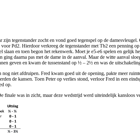
r zijn tegenstander zocht en vond goed tegenspel op de damesvleugel. O
oos voor Pd2. Hierdoor verkreeg de tegenstander met Tb2 een penning op
 slaan en toen begon het rekenwerk. Moet je e5-e6 spelen en gelijk het 
en ging daarna pas met de dame in de aanval. Maar de witte aanval sloe
nnen geven en kwam de tussenstand op ½ – 2½ en was de uitschakeling 
nog niet afdruipen. Fred kwam goed uit de opening, pakte meer ruimte 
rden de kansen. Toen Peter op verlies stond, verloor Fred in een eindsp
ed op.
 finale was in zicht, maar deze wedstrijd werd uiteindelijk kansloos ve