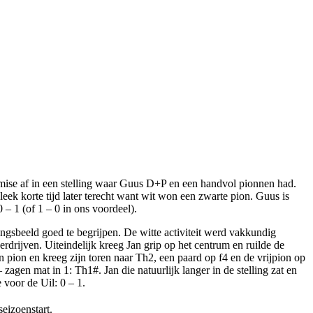
mise af in een stelling waar Guus D+P en een handvol pionnen had.
eek korte tijd later terecht want wit won een zwarte pion. Guus is
– 1 (of 1 – 0 in ons voordeel).
llingsbeeld goed te begrijpen. De witte activiteit werd vakkundig
ijven. Uiteindelijk kreeg Jan grip op het centrum en ruilde de
 pion en kreeg zijn toren naar Th2, een paard op f4 en de vrijpion op
zagen mat in 1: Th1#. Jan die natuurlijk langer in de stelling zat en
voor de Uil: 0 – 1.
eizoenstart.