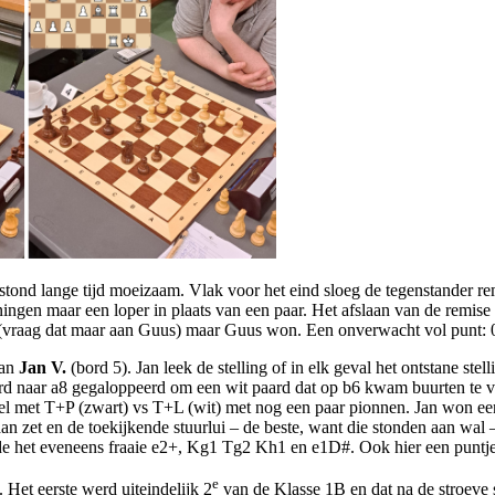
tond lange tijd moeizaam. Vlak voor het eind sloeg de tegenstander re
gen maar een loper in plaats van een paar. Het afslaan van de remise l
 (vraag dat maar aan Guus) maar Guus won. Een onverwacht vol punt: 0 
van
Jan V.
(bord 5). Jan leek de stelling of in elk geval het ontstane ste
naar a8 gegaloppeerd om een wit paard dat op b6 kwam buurten te verdr
pel met T+P (zwart) vs T+L (wit) met nog een paar pionnen. Jan won een
n zet en de toekijkende stuurlui – de beste, want die stonden aan wal – 
e het eveneens fraaie e2+, Kg1 Tg2 Kh1 en e1D#. Ook hier een puntje 
e
et eerste werd uiteindelijk 2
van de Klasse 1B en dat na de stroeve s