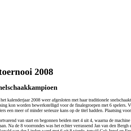
toernooi 2008
snelschaakkampioen
 het kalenderjaar 2008 weer afgesloten met haar traditionele snelsch
sing kon worden bewerkstelligd voor de finalegroepen met 6 spelers. Voo
ers een meer of minder serieuze kans op de titel hadden. Plaatsing voor 
ortvarend van start en begonnen beiden met 4 uit 4, waarna de machine e
taan. Na de 8 voorrondes was het echter verrassend Jan van den Bergh di
 Ronald van der Linden werd met 6 uit 8 vierde, terwijl Cok Ippel en 