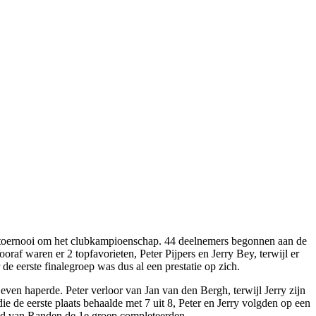
aaktoernooi om het clubkampioenschap. 44 deelnemers begonnen aan de
raf waren er 2 topfavorieten, Peter Pijpers en Jerry Bey, terwijl er
de eerste finalegroep was dus al een prestatie op zich.
ven haperde. Peter verloor van Jan van den Bergh, terwijl Jerry zijn
e de eerste plaats behaalde met 7 uit 8, Peter en Jerry volgden op een
Fred van Randen de 1e groep completeerden.