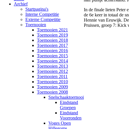
Archief
Startpagina's
In de finale lieten Peter
Interne Competitie
de 6e keer in totaal de 
Externe Competitie
Hennie van Eeuwijk. De 
Toernooien
Pruissen, groep 7: Kick 
Toernooien 2021
Toernooien 2019
Toernooien 2018
Toernooien 2017
Toernooien 2016
Toernooien 2015
Toernooien 2014
Toernooien 2013
Toernooien 2012
Toernooien 2011
Toernooien 2010
Toernooien 2009
Toernooien 2008
Snelschaaktoernooi
Eindstand
Groepen
Eindstand
Voorronden
Voges Open
Hillegoms