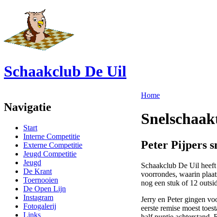
Schaakclub De Uil
Home
Navigatie
Snelschaak
Start
Interne Competitie
Peter Pijpers 
Externe Competitie
Jeugd Competitie
Jeugd
Schaakclub De Uil heeft
De Krant
voorrondes, waarin plaat
Toernooien
nog een stuk of 12 outsid
De Open Lijn
Instagram
Jerry en Peter gingen vo
Fotogalerij
eerste remise moest toes
Links
half puntje achterstand.